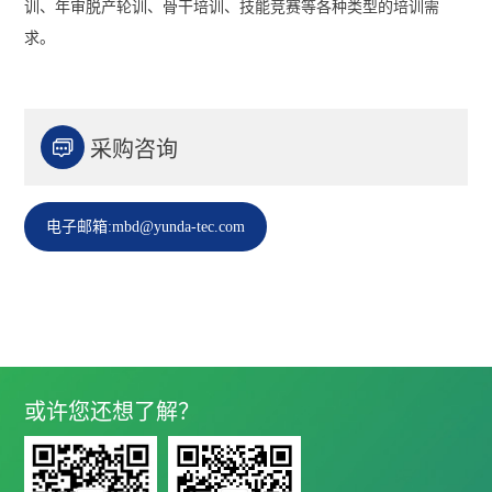
训、年审脱产轮训、骨干培训、技能竞赛等各种类型的培训需
求。

采购咨询
电子邮箱:mbd@yunda-tec.com
或许您还想了解？